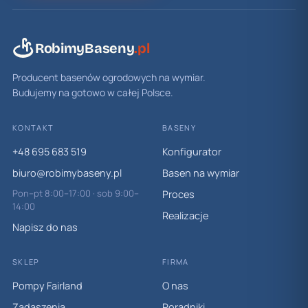
RobimyBaseny
.pl
Producent basenów ogrodowych na wymiar.
Budujemy na gotowo w całej Polsce.
KONTAKT
BASENY
+48 695 683 519
Konfigurator
biuro@robimybaseny.pl
Basen na wymiar
Pon–pt 8:00–17:00 · sob 9:00–
Proces
14:00
Realizacje
Napisz do nas
SKLEP
FIRMA
Pompy Fairland
O nas
Zadaszenia
Poradniki